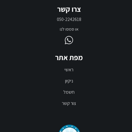
צרו קשר
050-2242618
או סמסו לנו
מפת אתר
ראשי
ניקיון
חשמל
צור קשר